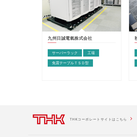
九州日誠電氣株式会社
サーバーラック
工場
免震テーブルＴＳＤ型
arrow_forward_ios
THKコーポレートサイトはこちら