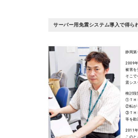
サーバー用免震システム導入で得ら
静岡第
200
被害を
そこで
震シス
検討段
①ＴＨ
②転が
③ＴＨ
等を勘
201
このと