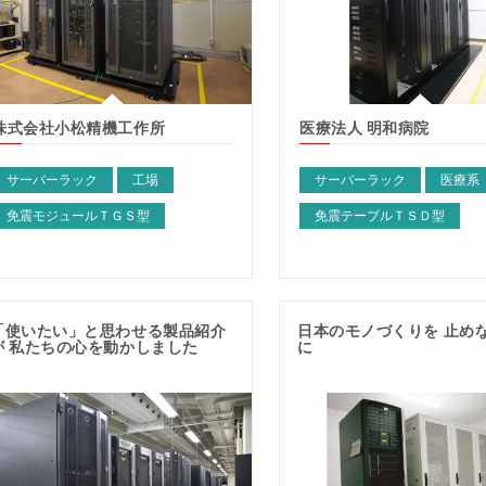
株式会社小松精機工作所
医療法人 明和病院
サーバーラック
工場
サーバーラック
医療系
免震モジュールＴＧＳ型
免震テーブルＴＳＤ型
「使いたい」と思わせる製品紹介
日本のモノづくりを 止め
が 私たちの心を動かしました
に