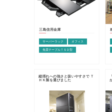
三島信用金庫
サーバーラック
オフィス
免震テーブルＴＳＤ型
縦揺れへの強さと扱いやすさで Ｔ
ＨＫ製を選びました