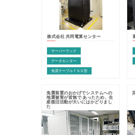
株式会社 共同電算センター
サーバーラック
データセンター
免震テーブルＴＳＤ型
免震装置のおかげでシステムへの
地震被害が皆無で あったため、生
産復旧活動が大いにはかどりまし
た