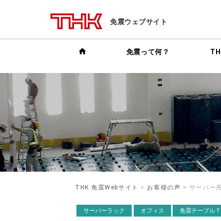
免震ウェブサイト
home
免震って何？
T
THK 免震Webサイト
>
お客様の声
> サーバー
サーバーラック
オフィス
免震テーブル