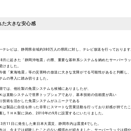
れた大きな安心感
一テレビは、静岡県全域約380万人の県民に対し、テレビ放送を行っております
9年8月に起きた「静岡沖地震」の際、重要な基幹系システムを納めたサーバーラ
受けました。
今後「東海地震」等の災害時の放送に大きな支障がでる可能性があると判断し
テムの導入に踏み切りました。
階では、他社製の免震システムも候補にありましたが、
Ｋは直動システムで世界トップシェアであり、基本技術の信頼度が高い
り技術を活かした免震システムがユニークである
Ｋは製品に自信を持った非常にスマートな営業活動を行っており好感が持てた
案しＴＨＫ製に決め、2010年の9月に設置するにいたりました。
1年3月11日に発生した東日本大震災、静岡市内は震度4でした。
きは、今までは経験したことのない横揺れが続きました。サーバーラックは穏