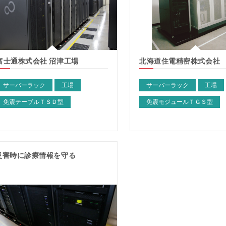
富士通株式会社 沼津工場
北海道住電精密株式会社
サーバーラック
工場
サーバーラック
工場
免震テーブルＴＳＤ型
免震モジュールＴＧＳ型
災害時に診療情報を守る