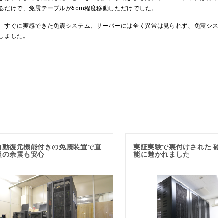
るだけで、免震テーブルが5cm程度移動しただけでした。
、すぐに実感できた免震システム。サーバーには全く異常は見られず、免震シ
しました。
自動復元機能付きの免震装置で直
実証実験で裏付けされた 
後の余震も安心
能に魅かれました