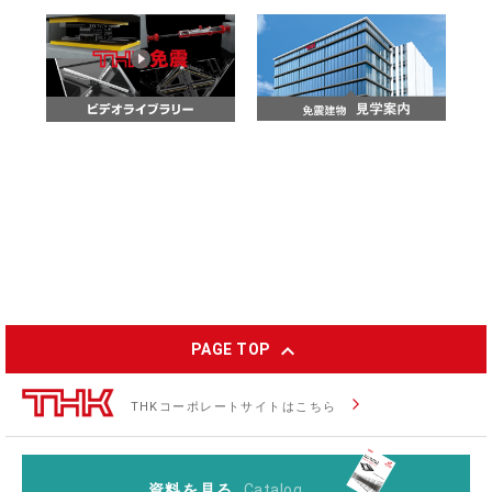
expand_less
PAGE TOP
arrow_forward_ios
THKコーポレートサイトはこちら
資料を見る
Catalog