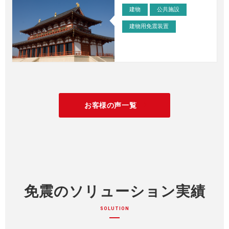
建物
公共施設
建物用免震装置
事例 – 医療・臨床・理化学機器
>
お客様の声一覧
arrow_forward_ios
免震のソリューション実績
SOLUTION