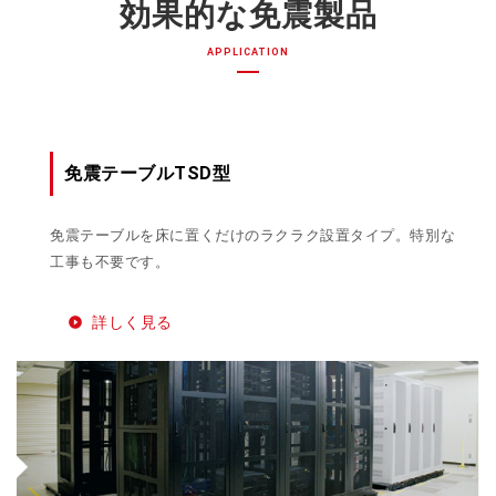
効果的な免震製品
APPLICATION
免震テーブルTSD型
免震テーブルを床に置くだけのラクラク設置タイプ。特別な
工事も不要です。
詳しく見る
play_circle_filled
「文化財免震特設サイト」
>