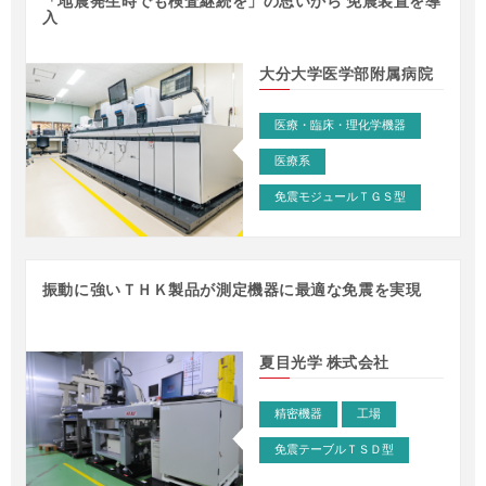
「地震発生時でも検査継続を」の思いから 免震装置を導
入
大分大学医学部附属病院
医療・臨床・理化学機器
医療系
免震モジュールＴＧＳ型
振動に強いＴＨＫ製品が測定機器に最適な免震を実現
夏目光学 株式会社
事例 – 精密機器
>
精密機器
工場
免震テーブルＴＳＤ型