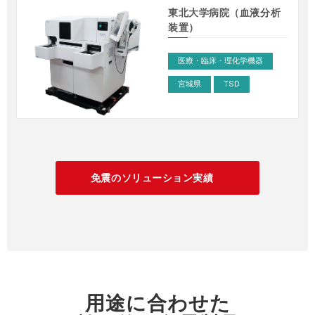
東北大学病院（血液分析
装置）
免震テーブルVIT型
>
医療・臨床・理化学機器
宮城県
TSD
免震のソリューション実績
arrow_forward_ios
用途に合わせた