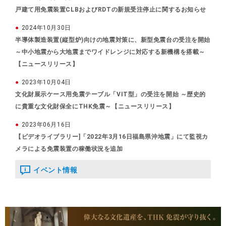
戸建て用免震装置CLBおよびRDTの新規受注停止に関するお知らせ
2024年10月30日
半導体製造装置(縦型炉)向けの地震対策に、新型免震台の受注を開始
～中小地震から大地震までワイドレンジに対応する新機構を搭載～
【ニュースリリース】
2023年10月04日
文化財展示ケース用免震テーブル「VIT型」の受注を開始 ～歴史的
に貴重な文化財保全にTHK免震～【ニュースリリース】
2023年06月16日
【ビデオライブラリー]「2022年3月16日福島県沖地震」にて監視カ
メラによる免震装置の稼働状況を追加
イベント情報