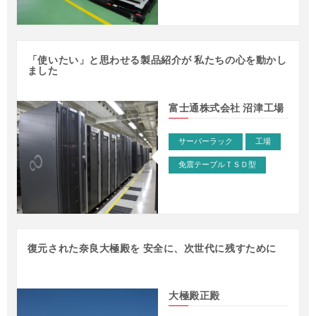
「使いたい」と思わせる製品紹介が 私たちの心を動かし
ました
富士通株式会社 沼津工場
サーバーラック
工場
免震テーブルＴＳＤ型
復元された奈良大極殿を 安全に、次世代に残すために
大極殿正殿