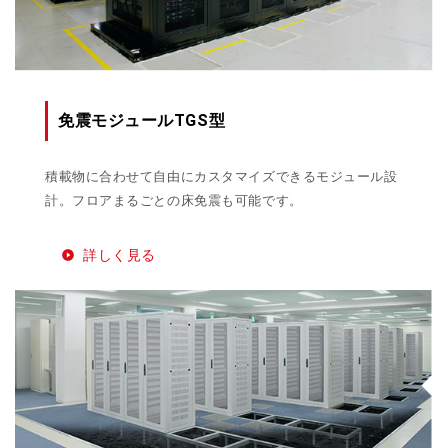
免震モジュールTGS型
積載物に合わせて自由にカスタマイズできるモジュール設
計。フロアまるごとの床免震も可能です。
詳しく見る
play_circle_filled