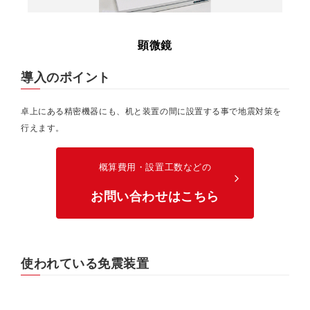
顕微鏡
導入のポイント
卓上にある精密機器にも、机と装置の間に設置する事で地震対策を
行えます。
概算費用・設置工数などの
arrow_forward_ios
お問い合わせはこちら
使われている免震装置