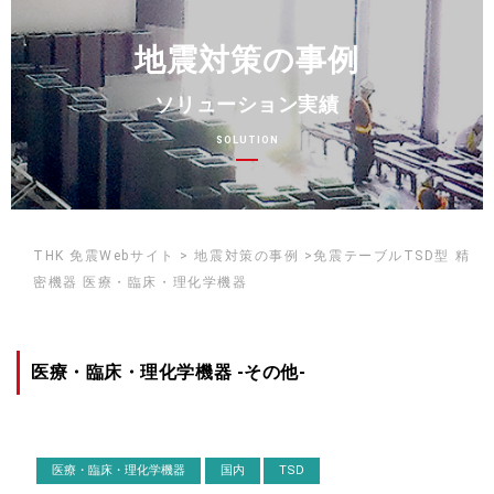
地震対策の事例
ソリューション実績
SOLUTION
THK 免震Webサイト > 地震対策の事例 >免震テーブルTSD型 精
密機器 医療・臨床・理化学機器
医療・臨床・理化学機器 -その他-
医療・臨床・理化学機器
国内
TSD