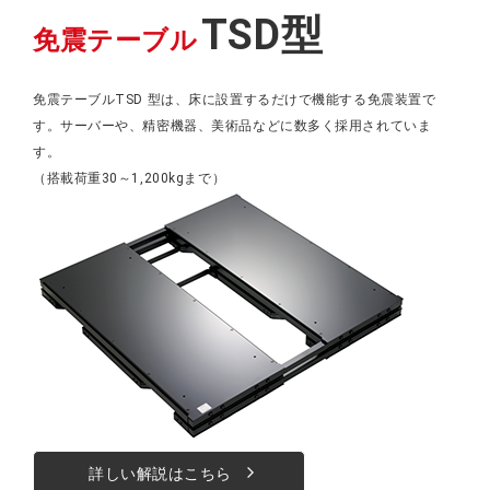
TSD型
免震テーブル
免震テーブルTSD 型は、床に設置するだけで機能する免震装置で
す。サーバーや、精密機器、美術品などに数多く採用されていま
す。
（搭載荷重30～1,200kgまで）
詳しい解説はこちら
arrow_forward_ios