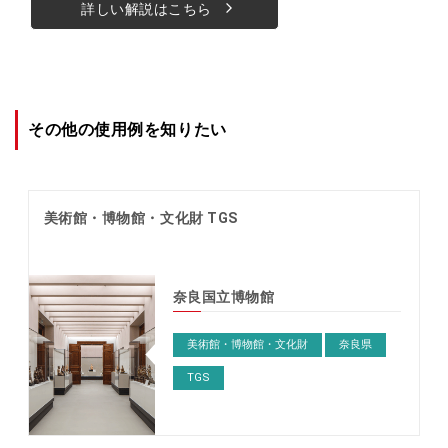
詳しい解説はこちら
arrow_forward_ios
その他の使用例を知りたい
美術館・博物館・文化財 TGS
奈良国立博物館
美術館・博物館・文化財
奈良県
TGS