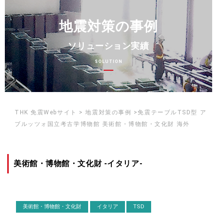
地震対策の事例
ソリューション実績
SOLUTION
THK 免震Webサイト > 地震対策の事例 >免震テーブルTSD型 ア
ブルッツォ国立考古学博物館 美術館・博物館・文化財 海外
美術館・博物館・文化財 -イタリア-
美術館・博物館・文化財
イタリア
TSD