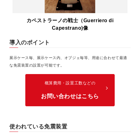
カペストラーノの戦士（Guerriero di
Capestrano)像
導入のポイント
展示ケース毎、展示ケース内、オブジェ毎等、用途に合わせて最適
な免震装置の設置が可能です。
概算費用・設置工数などの
arrow_forward_ios
お問い合わせはこちら
使われている免震装置