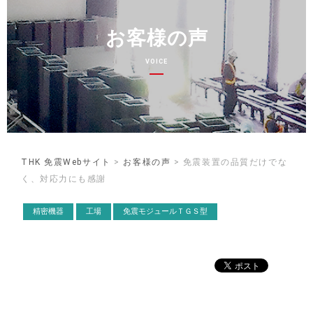
お客様の声
VOICE
THK 免震Webサイト
>
お客様の声
> 免震装置の品質だけでな
く、対応力にも感謝
精密機器
工場
免震モジュールＴＧＳ型