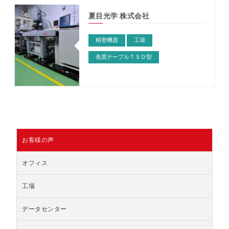
夏目光学 株式会社
精密機器
工場
免震テーブルＴＳＤ型
お客様の声
オフィス
工場
データセンター