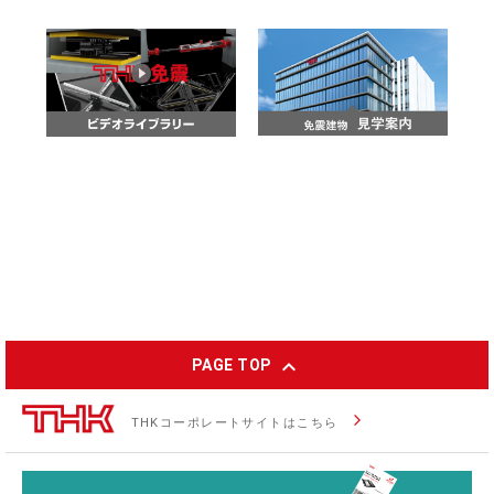
expand_less
PAGE TOP
arrow_forward_ios
THKコーポレートサイトはこちら