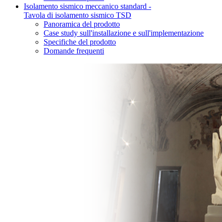
Isolamento sismico meccanico standard -
Tavola di isolamento sismico TSD
Panoramica del prodotto
Case study sull'installazione e sull'implementazione
Specifiche del prodotto
Domande frequenti