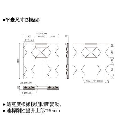
■平臺尺寸(2模組)
● 總寬度根據模組間距變動。
● 連桿剛性提升上部□30mm