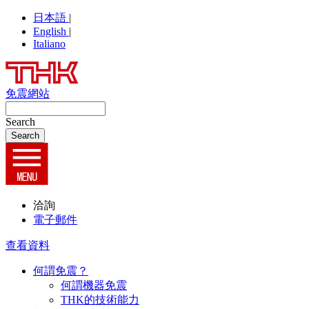
日本語
|
English
|
Italiano
免震網站
Search
洽詢
電子郵件
查看資料
何謂免震？
何謂機器免震
THK的技術能力