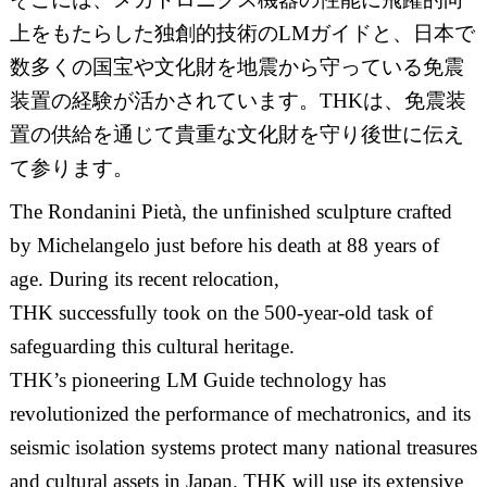
上をもたらした独創的技術のLMガイドと、日本で
数多くの国宝や文化財を地震から守っている免震
装置の経験が活かされています。THKは、免震装
置の供給を通じて貴重な文化財を守り後世に伝え
て参ります。
The Rondanini Pietà, the unfinished sculpture crafted
by Michelangelo just before his death at 88 years of
age. During its recent relocation,
THK successfully took on the 500-year-old task of
safeguarding this cultural heritage.
THK’s pioneering LM Guide technology has
revolutionized the performance of mechatronics, and its
seismic isolation systems protect many national treasures
and cultural assets in Japan. THK will use its extensive