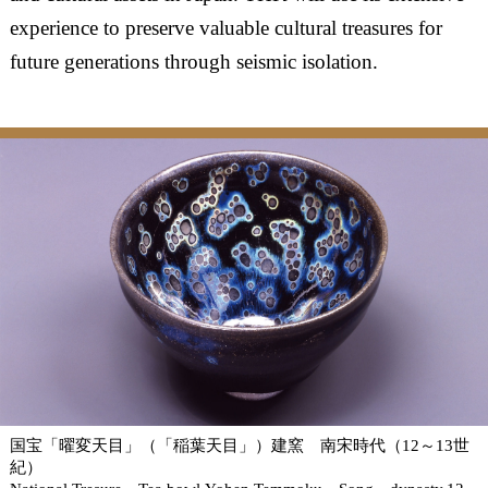
experience to preserve valuable cultural treasures for
future generations through seismic isolation.
国宝「曜変天目」（「稲葉天目」）建窯 南宋時代（12～13世
紀）