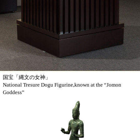
国宝「縄文の女神」
National Tresure Dogu Figurine,known at the “Jomon
Goddess”