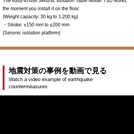
The easy-to-use Seismic Isolation Table Model TSD works
the moment you install it on the floor.
(Weight capacity: 30 kg to 1,200 kg)
・Stroke: ±150 mm to ±200 mm
(Seismic isolation platform)
地震対策の事例を動画で見る
Watch a video example of earthquake
countermeasures