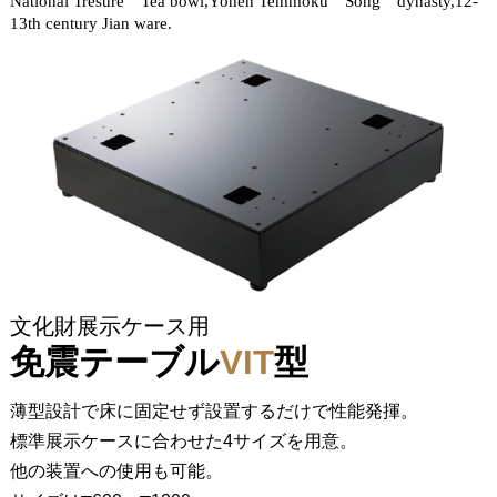
National Tresure Tea bowl,Yohen Temmoku Song dynasty,12-
13th century Jian ware.
文化財展示ケース用
免震テーブル
VIT
型
薄型設計で床に固定せず設置するだけで性能発揮。
標準展示ケースに合わせた4サイズを用意。
他の装置への使用も可能。