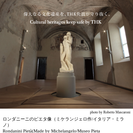
photo by Roberto Mascaroni
ロンダニーニのピエタ像（ミケランジェロ作/イタリア・ミラ
ノ）
Rondanini Pietà(Made by Michelangelo/Museo Pieta