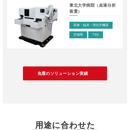
東北大学病院（血液分析
装置）
免震テーブルVIT型
>
医療・臨床・理化学機器
宮城県
TSD
免震のソリューション実績
arrow_forward_ios
用途に合わせた