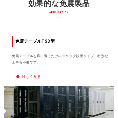
効果的な免震製品
APPLICATION
免震テーブルTSD型
免震テーブルを床に置くだけのラクラク設置タイプ。特別な
工事も不要です。
詳しく見る
play_circle_filled
「文化財免震特設サイト」
>