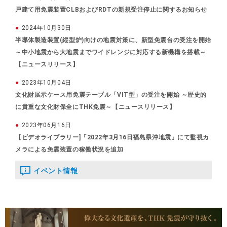
戸建て用免震装置CLBおよびRDTの新規受注停止に関するお知らせ
2024年10月30日
半導体製造装置(縦型炉)向けの地震対策に、新型免震台の受注を開始
～中小地震から大地震までワイドレンジに対応する新機構を搭載～
【ニュースリリース】
2023年10月04日
文化財展示ケース用免震テーブル「VIT型」の受注を開始 ～歴史的
に貴重な文化財保全にTHK免震～【ニュースリリース】
2023年06月16日
【ビデオライブラリー]「2022年3月16日福島県沖地震」にて監視カ
メラによる免震装置の稼働状況を追加
イベント情報