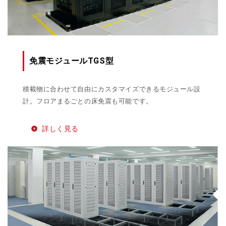
免震モジュールTGS型
積載物に合わせて自由にカスタマイズできるモジュール設
計。フロアまるごとの床免震も可能です。
詳しく見る
play_circle_filled