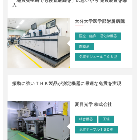
「地震発生時でも検査継続を」の思いから 免震装置を導
入
大分大学医学部附属病院
医療・臨床・理化学機器
医療系
免震モジュールＴＧＳ型
振動に強いＴＨＫ製品が測定機器に最適な免震を実現
夏目光学 株式会社
事例 – 精密機器
>
精密機器
工場
免震テーブルＴＳＤ型