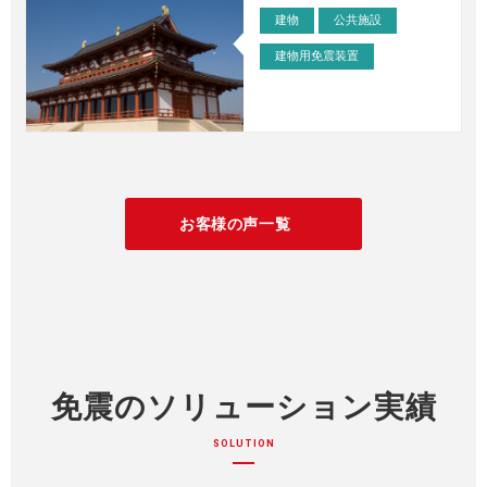
建物
公共施設
建物用免震装置
事例 – 医療・臨床・理化学機器
>
お客様の声一覧
arrow_forward_ios
免震のソリューション実績
SOLUTION