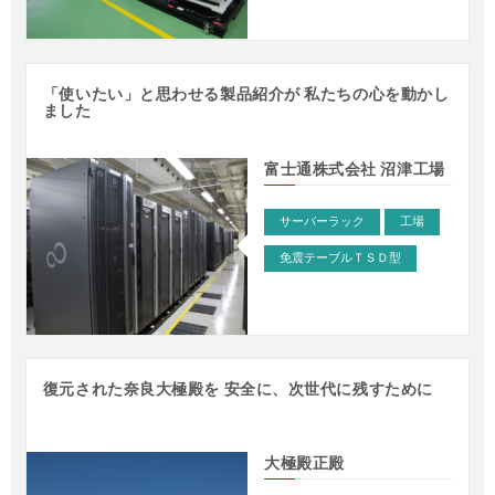
「使いたい」と思わせる製品紹介が 私たちの心を動かし
ました
富士通株式会社 沼津工場
サーバーラック
工場
免震テーブルＴＳＤ型
復元された奈良大極殿を 安全に、次世代に残すために
大極殿正殿