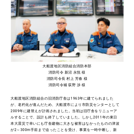
大船渡地区消防組合消防本部
消防司令 新沼 永悦 様
消防司令長 村上 芳春 様
消防司令補 荻野 渉 様
大船渡地区消防組合の旧消防庁舎は1963年に建てられました
が、老朽化が進んだため、大船渡市により市防災センターとして
2009年に建替えが計画されました。当初は旧庁舎をリニューア
ルすることで、設計も終了していました。しかし2011年の東日
本大震災で幸いにも庁舎建物に大きな被害はなかったものの津波
が2～300m手前まで迫ったことを受け、事業を一時中断し、新