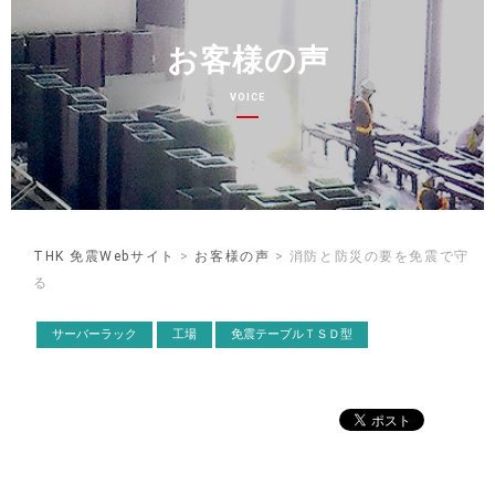
お客様の声
VOICE
THK 免震Webサイト
>
お客様の声
> 消防と防災の要を免震で守
る
サーバーラック
工場
免震テーブルＴＳＤ型