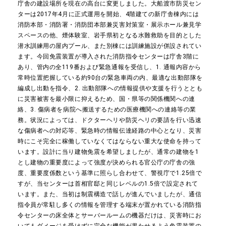
庁舎の建設場所を現在の高台に変更しました。大船渡市防災セン
ターは2017年4月に正式運用を開始、4階建ての新庁舎棟内には
消防本部・消防署・消防団本部兼災害対策室・展示ホール兼見学
スペースの他、煙体験室、岩手県初となる水難救助を目的とした
潜水訓練用の屋内プール、また別棟には訓練施設が併設されてい
ます。今回免震装置が導入された消防指令センターは庁舎3階に
あり、管内の全119番および緊急通報を受信し、1. 通報内容から
常時位置把握している約90台の緊急車両の内、最適な出動部隊を
編成し出動を指令、2. 出動部隊への情報提供や支援を行うととも
に災害被害を最小限に抑えるため、国・県等の関係機関への連
絡、3. 傷病者を病院へ搬送するための医療機関への連絡等の業
務。状況によっては、ドクターヘリや防災ヘリの要請を行い迅速
な傷病者への対応等、緊急時の情報伝達経路の中心となり、災害
時にこそ完全に稼働していなくてはならない重大な使命を持って
います。設計に当り建物免震を希望しましたが、通常の建物を1
とし建物の重要度によって強度が決められる官公庁の庁舎の強
度、重要度係数という基準に照らし合わせて、警視庁で1.25倍で
すが、当センターは首相官邸と同じレベルの1.5倍で設定されて
います。また、当初は制震構造で話しが進んでいましたが、通信
指令員が常駐し多くの情報を管理する端末が置かれている消防指
令センターの床全体とサーバールームの機器だけは、災害時にお