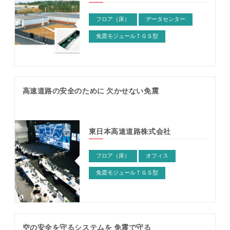
フロア（床）
データセンター
免震モジュールＴＧＳ型
高速道路の安全のために 欠かせない免震
東日本高速道路株式会社
フロア（床）
オフィス
免震モジュールＴＧＳ型
空の安全を守るシステムを 免震で守る