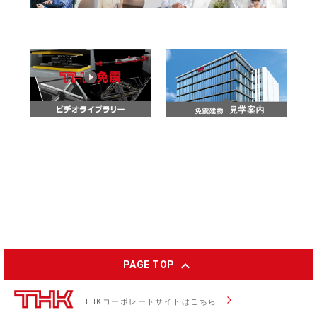
expand_less
PAGE TOP
arrow_forward_ios
THKコーポレートサイトはこちら