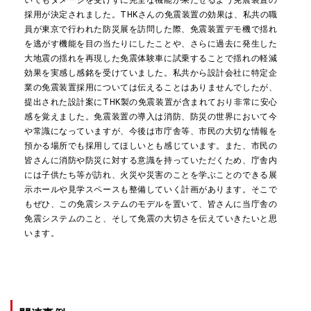
いてもダメージを受けずに完全な機能が果たせるよう免震装置の
採用が決定されました。THKさんの免震装置の効果は、私共の職
員が東京で行われた防災展を訪問した際、免震装置デモ機で揺れ
を逃がす機能を目の当たりにしたことや、さらに過去に発生した
大地震の揺れを再現した免震体験車に試乗することで揺れの軽減
効果を実感し感銘を受けていました。私共から設計会社に特定企
業の免震装置採用については伝えることはありませんでしたが、
提出された設計案にTHK製の免震装置が含まれており非常に安心
感を覚えました。免震装置の導入は消防、防災の世界において今
や常識になっていますが、今後は市庁舎等、市民の大切な情報を
預かる場所でも採用してほしいとも感じています。また、市民の
皆さんに消防や防災に対する意識を持っていただくため、庁舎内
には子供たち等が訪れ、火災や災害のことを学ぶことのできる展
示ホールや見学スペースも整備していく計画があります。そこで
もぜひ、この免震システムのモデルを置いて、皆さんに当庁舎の
免震システムのこと、そして免震の大切さを伝えていきたいと思
います。