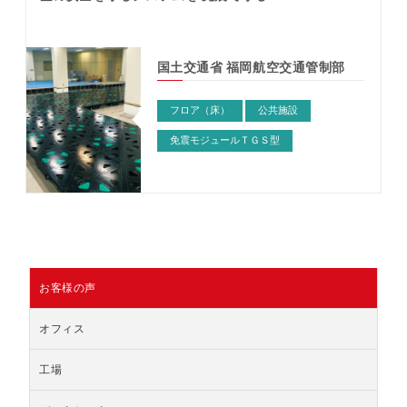
国土交通省 福岡航空交通管制部
フロア（床）
公共施設
免震モジュールＴＧＳ型
お客様の声
オフィス
工場